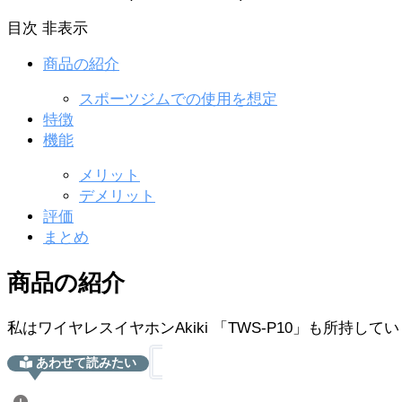
目次
非表示
商品の紹介
スポーツジムでの使用を想定
特徴
機能
メリット
デメリット
評価
まとめ
商品の紹介
私はワイヤレスイヤホンAkiki 「TWS-P10」も所持
あわせて読みたい