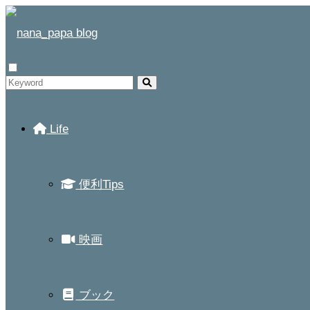
Life
便利Tips
映画
ブック