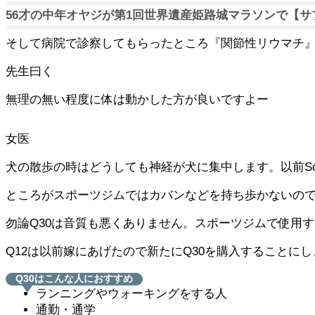
56才の中年オヤジが第1回世界遺産姫路城マラソンで【サブ
そして病院で診察してもらったところ『関節性リウマチ
先生曰く
無理の無い程度に体は動かした方が良いですよー
女医
犬の散歩の時はどうしても神経が犬に集中します。以前Sou
ところがスポーツジムではカバンなどを持ち歩かないの
勿論Q30は音質も悪くありません。スポーツジムで使用
Q12は以前嫁にあげたので新たにQ30を購入することに
Q30はこんな人におすすめ
ランニングやウォーキングをする人
通勤・通学