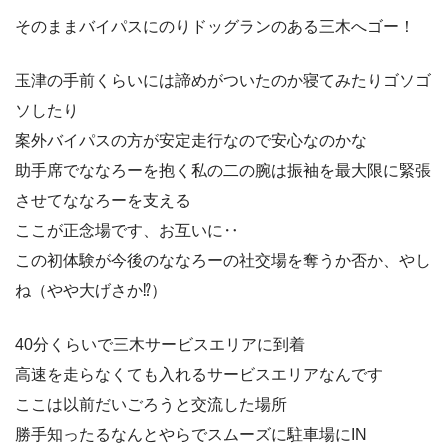
そのままバイパスにのりドッグランのある三木へゴー！
玉津の手前くらいには諦めがついたのか寝てみたりゴソゴ
ソしたり
案外バイパスの方が安定走行なので安心なのかな
助手席でななろーを抱く私の二の腕は振袖を最大限に緊張
させてななろーを支える
ここが正念場です、お互いに‥
この初体験が今後のななろーの社交場を奪うか否か、やし
ね（やや大げさか⁉︎）
40分くらいで三木サービスエリアに到着
高速を走らなくても入れるサービスエリアなんです
ここは以前だいごろうと交流した場所
勝手知ったるなんとやらでスムーズに駐車場にIN