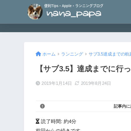
ホーム
ランニング
サブ3.5達成までの軌
【サブ3.5】達成までに行
2019年1月14日
2019年8月24日
記事内に
読了時間: 約
4
分
前回からの続きです。