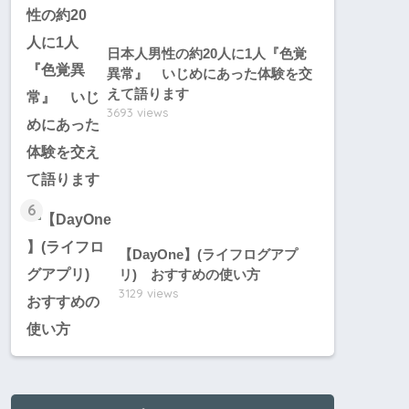
日本人男性の約20人に1人『色覚
異常』 いじめにあった体験を交
えて語ります
3693 views
6
【DayOne】(ライフログアプ
リ) おすすめの使い方
3129 views