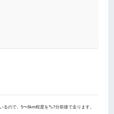
るので、5〜6km程度を㌔7分前後で走ります。