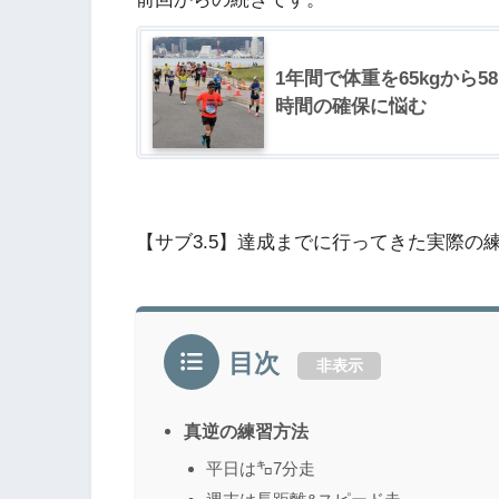
1年間で体重を65kgから
時間の確保に悩む
【サブ3.5】達成までに行ってきた実際の
目次
非表示
真逆の練習方法
平日は㌔7分走