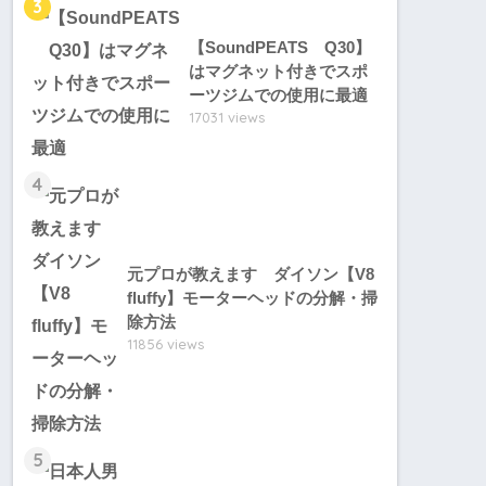
3
【SoundPEATS Q30】
はマグネット付きでスポ
ーツジムでの使用に最適
17031 views
4
元プロが教えます ダイソン【V8
fluffy】モーターヘッドの分解・掃
除方法
11856 views
5