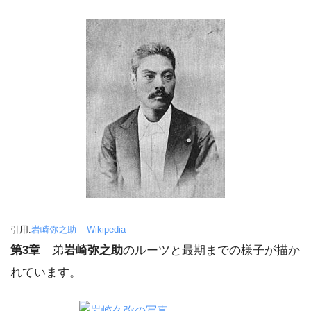
引用:
岩崎弥之助 – Wikipedia
第3章
弟
岩崎弥之助
のルーツと最期までの様子が描か
れています。