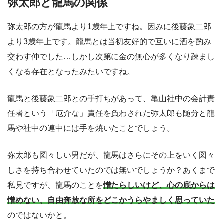
弥太郎と龍馬の関係
弥太郎の方が龍馬より1歳年上ですね。因みに後藤象二郎
より3歳年上です。龍馬とは当初友好的で互いに酒を酌み
交わす仲でした…しかし次第に金の無心が多くなり疎まし
くなる存在となったみたいですね。
龍馬と後藤象二郎との手打ちがあって、亀山社中の会計責
任者という「厄介な」責任を負わされた弥太郎も随分と龍
馬や社中の連中には手を焼いたことでしょう。
弥太郎も図々しい男だが、龍馬はさらにその上をいく図々
しさを持ち合わせていたのでは無いでしょうか？あくまで
私見ですが、龍馬のことを
憎たらしいけど、心の底からは
憎めない、自由奔放な所をどこかうらやましく思っていた
のではないかと。