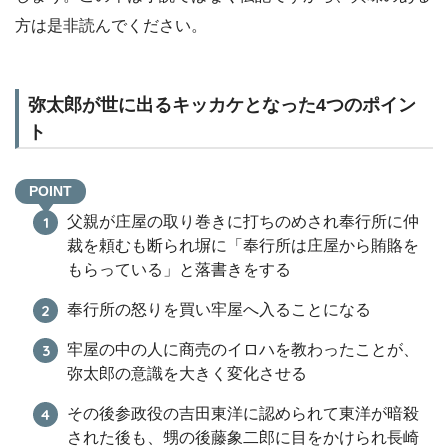
方は是非読んでください。
弥太郎が世に出るキッカケとなった4つのポイン
ト
POINT
父親が庄屋の取り巻きに打ちのめされ奉行所に仲
裁を頼むも断られ塀に「奉行所は庄屋から賄賂を
もらっている」と落書きをする
奉行所の怒りを買い牢屋へ入ることになる
牢屋の中の人に商売のイロハを教わったことが、
弥太郎の意識を大きく変化させる
その後参政役の吉田東洋に認められて東洋が暗殺
された後も、甥の後藤象二郎に目をかけられ長崎