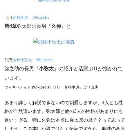
引用:
岩崎久弥 – Wikipedia
第4章
弥太郎の長男『
久弥
』と
引用:
岩崎小弥太 – Wikipedia
弥之助の長男『
小弥太
』の紹介と活躍ぶりが描かれて
います。
ウィキペディア (Wikipedia): フリー百科事典」より出典
あまり詳しく解説できないので割愛しますが、4人とも性
格が全然違います。弥太郎と他の3人の性格があまりにも
違いすぎる。特に久弥は本当に弥太郎の息子？って思って
しまう。この本は小説ではなく伝記ですから、興味のある