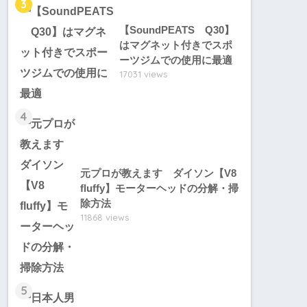
3
【SoundPEATS Q30】
はマグネット付きでスポ
ーツジムでの使用に最適
17031 views
4
元プロが教えます ダイソン【V8
fluffy】モーターヘッドの分解・掃
除方法
11868 views
5