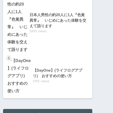
日本人男性の約20人に1人『色覚
異常』 いじめにあった体験を交
えて語ります
3693 views
6
【DayOne】(ライフログアプ
リ) おすすめの使い方
3130 views