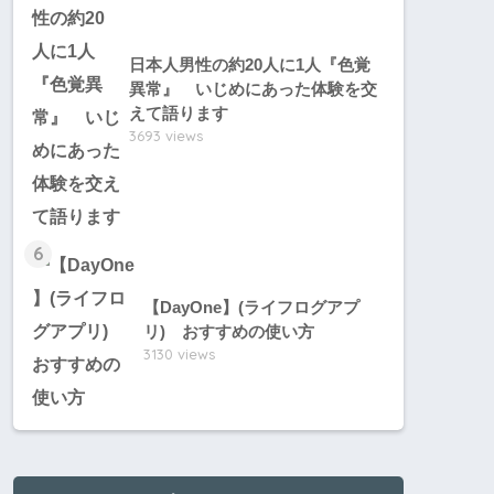
日本人男性の約20人に1人『色覚
異常』 いじめにあった体験を交
えて語ります
3693 views
6
【DayOne】(ライフログアプ
リ) おすすめの使い方
3130 views