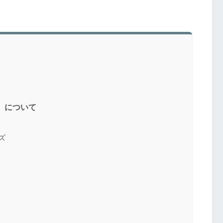
』について
ズ