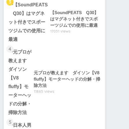
3
【SoundPEATS Q30】
はマグネット付きでスポ
ーツジムでの使用に最適
17031 views
4
元プロが教えます ダイソン【V8
fluffy】モーターヘッドの分解・掃
除方法
11865 views
5