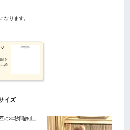
になります。
ッ
腹筋を
ま…続
サイズ
互に30秒間静止。