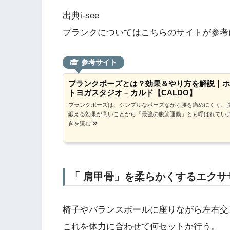
出典i-see
プランクについてはこちらのサイトが参考
参考サイト
プランクポーズとは？効果＆やり方を解説｜ホ
トヨガスタジオ – カルド【CALDO】
プランクポーズは、シンプルなポーズながら腰を痛めにくく、
鍛える効果が高いことから「最強の腹筋運動」とも呼ばれてい
きを読む
「 肩甲骨」を柔らかくするエクサ
椅子やバランスボールに座りながら左右交
これを体力に合わせて
何セットか
行う。