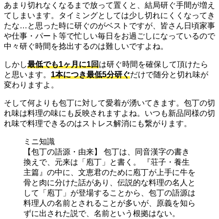
あまり切れなくなるまで放って置くと、結局研ぐ手間が増え
てしまいます。タイミングとしては少し切れにくくなってき
たな…と思った時に研ぐのがベストですが、皆さん日頃家事
や仕事・パート等で忙しい毎日をお過ごしになっているので
中々研ぐ時間を捻出するのは難しいですよね。
しかし
最低でも1ヶ月に1回
は研ぐ時間を確保して頂けたら
と思います。
1本につき最低5分研ぐ
だけで随分と切れ味が
変わりますよ。
そして何よりも包丁に対して愛着が湧いてきます。包丁の切
れ味は料理の味にも反映されますよね。いつも新品同様の切
れ味で料理できるのはストレス解消にも繋がります。
ミニ知識
【包丁の語源・由来】 包丁は、同音漢字の書き
換えで、元来は「庖丁」と書く。 『荘子・養生
主篇』の中に、文恵君のために庖丁が上手に牛を
骨と肉に分けた話があり、伝説的な料理の名人と
して「庖丁」が登場することから、包丁の語源は
料理人の名前とされることが多いが、原義を知ら
ずに出された説で、名前という根拠はない。